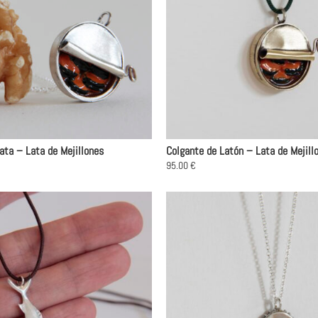
lata – Lata de Mejillones
Colgante de Latón – Lata de Mejill
95.00
€
Este
producto
tiene
múltiples
variantes.
Las
opciones
se
pueden
elegir