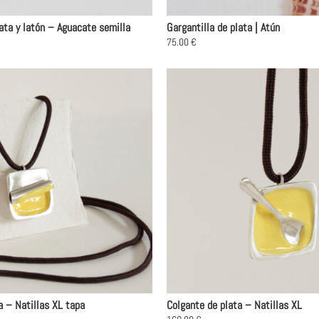
lata y latón – Aguacate semilla
Gargantilla de plata | Atún
75.00
€
Este
producto
tiene
múltiples
variantes.
Las
opciones
se
pueden
elegir
en
la
página
de
producto
a – Natillas XL tapa
Colgante de plata – Natillas XL