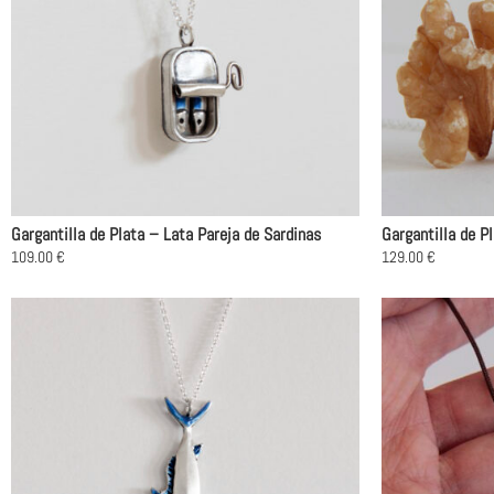
Gargantilla de Plata – Lata Pareja de Sardinas
Gargantilla de P
109.00
€
129.00
€
Este
Este
producto
producto
tiene
tiene
múltiples
múltiples
variantes.
variantes.
Las
Las
opciones
opciones
se
se
pueden
pueden
elegir
elegir