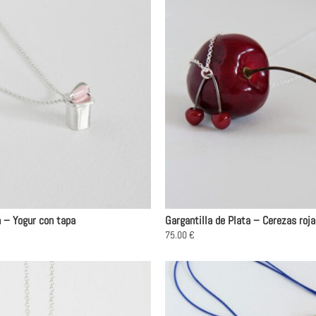
tiene
múltiples
variantes.
Las
opciones
se
pueden
elegir
en
la
página
de
producto
a – Yogur con tapa
Gargantilla de Plata – Cerezas roja
75.00
€
Este
producto
tiene
múltiples
variantes.