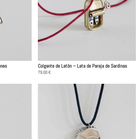
ones
Colgante de Latón – Lata de Pareja de Sardinas
79.00
€
Este
producto
tiene
múltiples
variantes.
Las
opciones
se
pueden
elegir