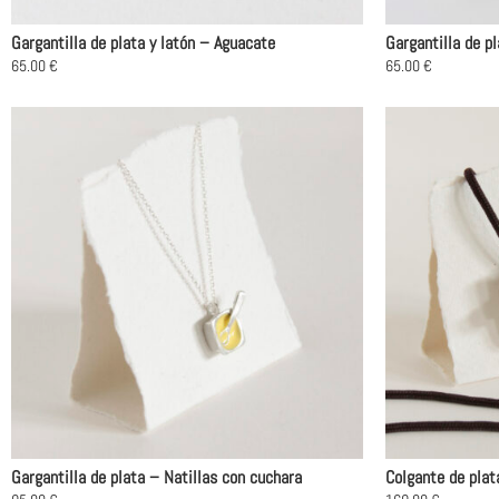
Gargantilla de plata y latón – Aguacate
Gargantilla de p
65.00
€
65.00
€
Este
Este
producto
producto
tiene
tiene
múltiples
múltiples
variantes.
variantes.
Las
Las
opciones
opciones
se
se
pueden
pueden
elegir
elegir
en
en
la
la
página
página
de
de
producto
producto
Gargantilla de plata – Natillas con cuchara
Colgante de plat