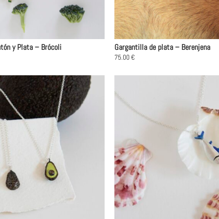
página
de
producto
tón y Plata – Brócoli
Gargantilla de plata – Berenjena
75.00
€
Este
producto
tiene
múltiples
variantes.
Las
opciones
se
pueden
elegir
en
la
página
de
producto