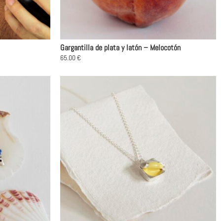
página
de
producto
Gargantilla de plata y latón – Melocotón
65.00
€
Este
producto
tiene
múltiples
variantes.
Las
opciones
se
pueden
elegir
en
la
página
de
producto