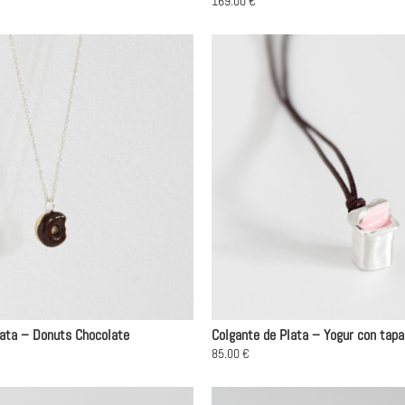
169.00
€
lata – Donuts Chocolate
Colgante de Plata – Yogur con tapa
85.00
€
Este
producto