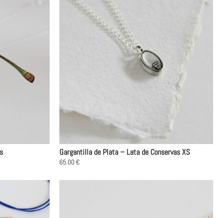
tiene
múltiples
variantes.
Las
opciones
se
pueden
elegir
en
la
página
de
producto
s
Gargantilla de Plata – Lata de Conservas XS
65.00
€
Este
producto
tiene
múltiples
variantes.