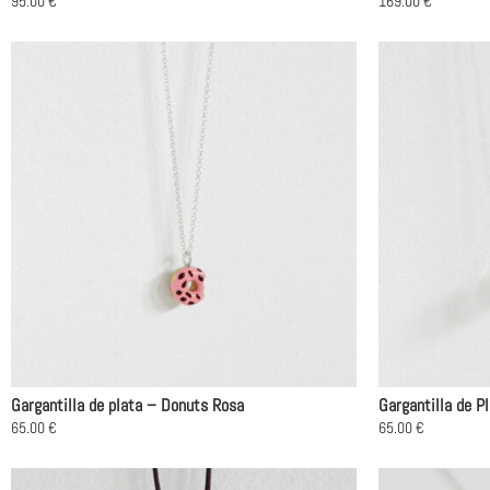
95.00
€
169.00
€
Este
producto
tiene
múltiples
variantes.
Las
opciones
se
pueden
elegir
en
la
página
de
producto
Gargantilla de plata – Donuts Rosa
Gargantilla de P
65.00
€
65.00
€
Este
Este
producto
producto