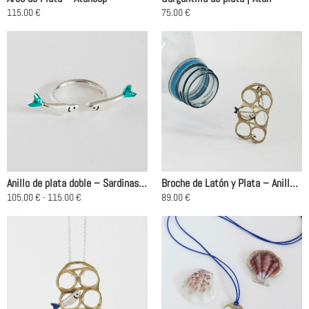
la
la
115.00
€
75.00
€
página
página
Este
de
de
producto
producto
producto
tiene
múltiples
variantes.
Las
opciones
se
pueden
elegir
en
Anillo de plata doble – Sardinas love
Broche de Latón y Plata – Anillas de Plástico
la
Rango
105.00
€
-
115.00
€
89.00
€
página
de
Este
precios:
de
producto
desde
producto
105.00 €
tiene
hasta
múltiples
115.00 €
variantes.
Las
opciones