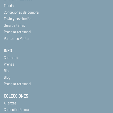
la
la
página
página
Tienda
de
de
Condiciones de compra
producto
producto
Envío y devolución
Guía de tallas
Proceso Artesanal
Puntos de Venta
INFO
Contacta
Prensa
Bio
Blog
Proceso Artesanal
COLECCIONES
Alianzas
Colección Goxoa