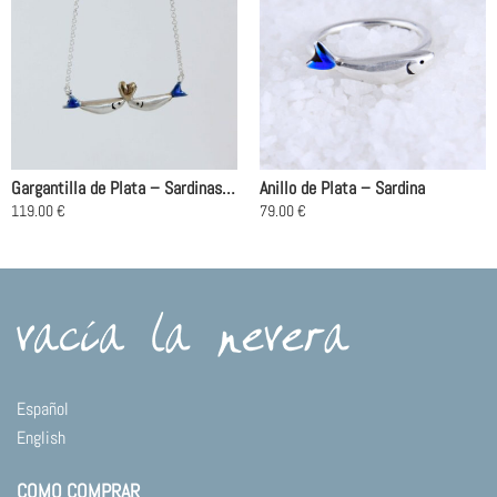
Gargantilla de Plata – Sardinas Love Blue
Anillo de Plata – Sardina
119.00
€
79.00
€
Este
Este
producto
producto
tiene
tiene
múltiples
múltiples
variantes.
variantes.
Las
Las
opciones
opciones
se
se
Español
pueden
pueden
English
elegir
elegir
en
en
COMO COMPRAR