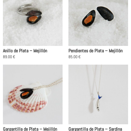
Anillo de Plata – Mejillón
Pendientes de Plata – Mejillón
89.00
€
85.00
€
Este
producto
tiene
múltiples
variantes.
Las
opciones
se
pueden
elegir
en
Gargantilla de Plata – Mejillón
Gargantilla de Plata – Sardina