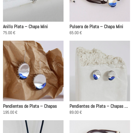
Anillo Plata – Chapa Mini
Pulsera de Plata – Chapa Mini
75.00
€
65.00
€
Este
Este
producto
producto
tiene
tiene
múltiples
múltiples
variantes.
variantes.
Las
Las
opciones
opciones
se
se
pueden
pueden
elegir
elegir
en
en
Pendientes de Plata – Chapas
Pendientes de Plata – Chapas Mini
la
la
195.00
€
89.00
€
página
página
de
de
producto
producto