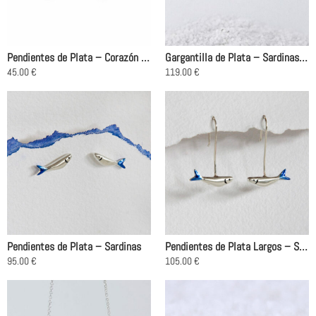
se
pueden
elegir
en
Pendientes de Plata – Corazón Color
Gargantilla de Plata – Sardinas Love Red
la
45.00
€
119.00
€
página
Este
Este
de
producto
producto
producto
tiene
tiene
múltiples
múltiples
variantes.
variantes.
Las
Las
opciones
opciones
se
se
pueden
pueden
elegir
elegir
en
en
Pendientes de Plata – Sardinas
Pendientes de Plata Largos – Sardinas
la
la
95.00
€
105.00
€
página
página
de
de
producto
producto