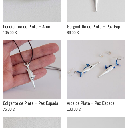
Pendientes de Plata – Atún
Gargantilla de Plata – Pez Espada
105.00
€
89.00
€
Este
producto
tiene
múltiples
variantes.
Las
opciones
se
pueden
elegir
en
Colgante de Plata – Pez Espada
Aros de Plata – Pez Espada
la
75.00
€
139.00
€
página
Este
de
producto
producto
tiene