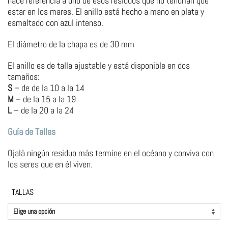
hace referencia a uno de esos residuos que no tendrían que
estar en los mares. El anillo está hecho a mano en plata y
esmaltado con azul intenso.
El díámetro de la chapa es de 30 mm
El anillo es de talla ajustable y está disponible en dos
tamaños:
S
– de de la 10 a la 14
M
– de la 15 a la 19
L
– de la 20 a la 24
Guía de Tallas
Ojalá ningún residuo más termine en el océano y conviva con
los seres que en él viven.
TALLAS