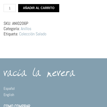
Anillo
AÑADIR AL CARRITO
de
Plata
–
SKU:
ANI0206P
Chapa
Categoría:
Anillos
cantidad
Etiqueta:
Colección Salado
Español
English
COMO COMPRAR