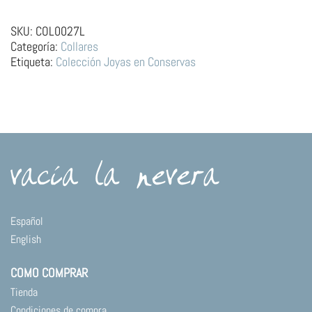
Latón
–
SKU:
COL0027L
Lata
Categoría:
Collares
de
Etiqueta:
Colección Joyas en Conservas
Pareja
de
Sardinas
cantidad
Español
English
COMO COMPRAR
Tienda
Condiciones de compra