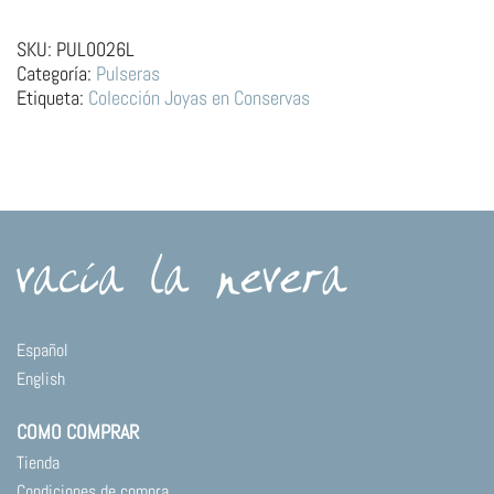
Latón
–
SKU:
PUL0026L
Lata
Categoría:
Pulseras
de
Etiqueta:
Colección Joyas en Conservas
Mejillones
cantidad
Español
English
COMO COMPRAR
Tienda
Condiciones de compra