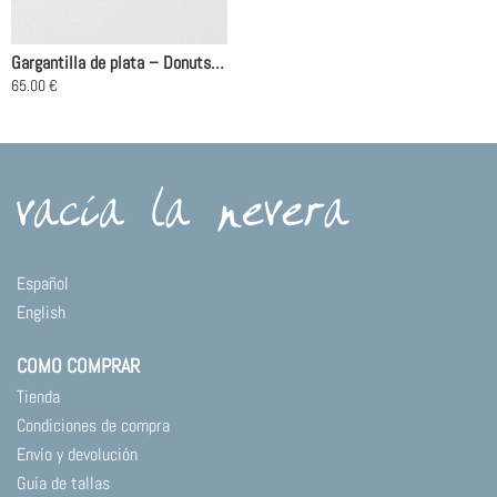
Gargantilla de plata – Donuts Rosa
65.00
€
Este
producto
tiene
múltiples
variantes.
Las
opciones
se
Español
pueden
English
elegir
en
COMO COMPRAR
la
página
Tienda
de
Condiciones de compra
producto
Envío y devolución
Guía de tallas