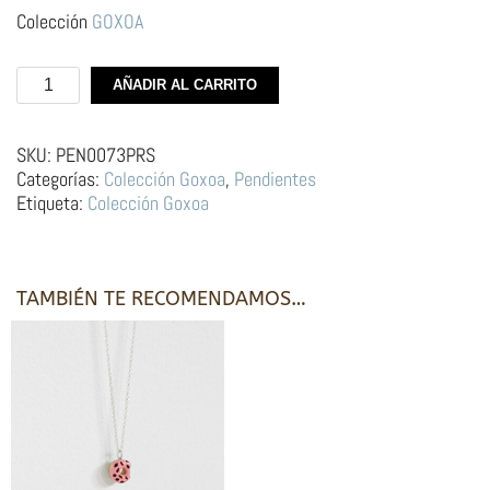
Colección
GOXOA
Aros
AÑADIR AL CARRITO
de
plata
|
SKU:
PEN0073PRS
Donuts
Categorías:
Colección Goxoa
,
Pendientes
Rosa
Etiqueta:
Colección Goxoa
cantidad
TAMBIÉN TE RECOMENDAMOS…