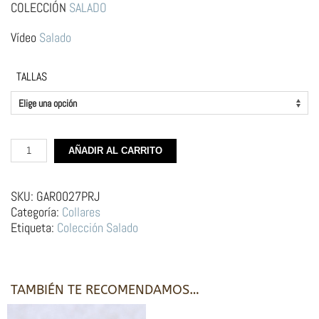
COLECCIÓN
SALADO
Vídeo
Salado
TALLAS
Gargantilla
AÑADIR AL CARRITO
de
Plata
–
SKU:
GAR0027PRJ
Sardinas
Categoría:
Collares
Love
Etiqueta:
Colección Salado
Red
cantidad
TAMBIÉN TE RECOMENDAMOS…