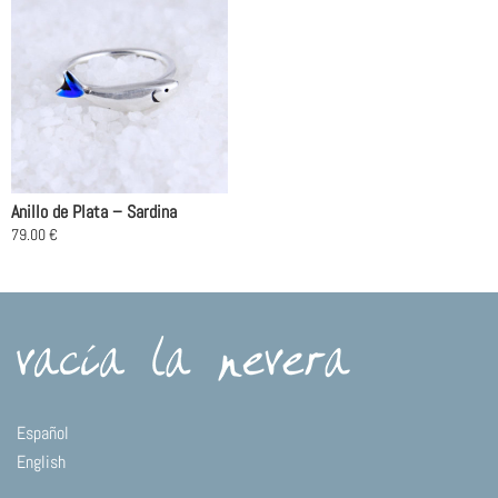
Anillo de Plata – Sardina
79.00
€
Este
producto
tiene
múltiples
variantes.
Las
opciones
se
Español
pueden
English
elegir
en