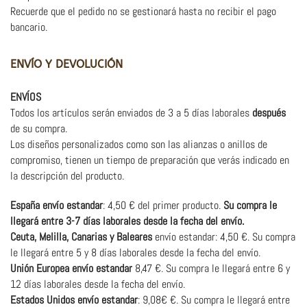
Recuerde que el pedido no se gestionará hasta no recibir el pago
bancario.
ENVÍO Y DEVOLUCIÓN
ENVÍOS
Todos los artículos serán enviados de
3
a
5
días laborales
después
de su compra.
Los diseños personalizados como son las alianzas o anillos de
compromiso, tienen un tiempo de preparación que verás indicado en
la descripción del producto.
España envío estandar
: 4,50 € del primer producto.
Su compra le
llegará
e
ntre 3-7 días laborales desde la fecha del envío
.
Ceuta, Melilla, Canarias y Baleares
envío estandar: 4,50 €.
Su compra
le llegará e
ntre 5 y 8 días laborales desde la fecha del envío.
Unión Europea envío estandar
8,47 €. Su compra le llegará
e
ntre 6 y
12 días
laborales desde la fecha del envío.
Estados Unidos envío estandar
:
9,08€
€. Su compra le llegará
e
ntre