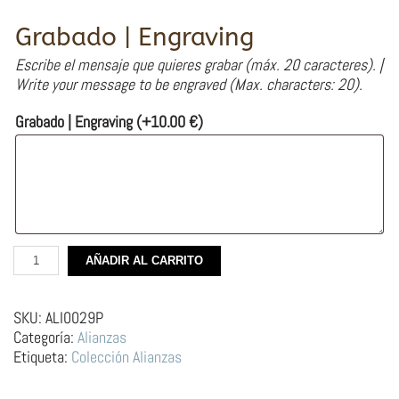
Grabado | Engraving
Escribe el mensaje que quieres grabar (máx. 20 caracteres). |
Write your message to be engraved (Max. characters: 20).
Grabado | Engraving
(+
10.00
€
)
Alianza
AÑADIR AL CARRITO
de
Plata
Ilustración
SKU:
ALI0029P
–
Categoría:
Alianzas
Contigo
Etiqueta:
Colección Alianzas
Hasta
la