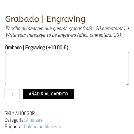
Grabado | Engraving
Escribe el mensaje que quieres grabar (máx. 20 caracteres). |
Write your message to be engraved (Max. characters: 20).
Grabado | Engraving
(+
10.00
€
)
Alianza
AÑADIR AL CARRITO
de
Plata
–
SKU:
ALI0033P
Lobo
Categoría:
Alianzas
Blanco
Etiqueta:
Colección Alianzas
y