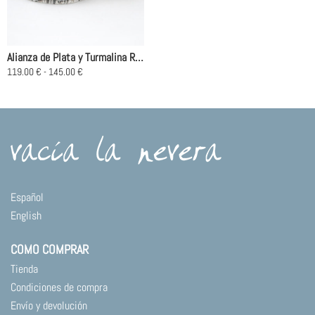
Alianza de Plata y Turmalina Rosa – Pink Nature
Rango
119.00
€
-
145.00
€
de
Este
precios:
producto
desde
119.00 €
tiene
hasta
múltiples
145.00 €
variantes.
Las
opciones
se
Español
pueden
English
elegir
en
COMO COMPRAR
la
página
Tienda
de
Condiciones de compra
producto
Envío y devolución