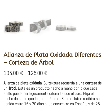
Alianza de Plata Oxidada Diferentes
– Corteza de Árbol
Rango
105.00
€
-
125.00
€
de
precios:
Alianza
de
plata oxidada
. Su textura recuerda a una
corteza
de
desde
un
árbol
. Este es un producto hecho a mano por lo que cada
105.00 €
anillo puede ser ligeramente diferente que el otro. Elija el
hasta
ancho de anillo que le guste, 5mm u 8 mm. Usted recibirá su
125.00 €
pedido entre 15 y 20 días si se encuentra en España, y de 25