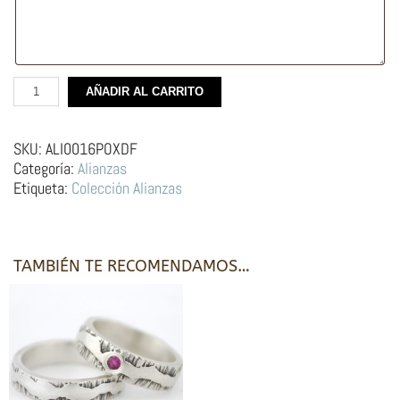
Alianza
AÑADIR AL CARRITO
de
Plata
Oxidada
SKU:
ALI0016POXDF
Diferentes
Categoría:
Alianzas
–
Etiqueta:
Colección Alianzas
Corteza
de
Árbol
cantidad
TAMBIÉN TE RECOMENDAMOS…