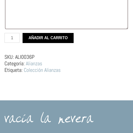
Alianza
AÑADIR AL CARRITO
de
plata
–
SKU:
ALI0036P
Sardina
Categoría:
Alianzas
Azul
Etiqueta:
Colección Alianzas
cantidad