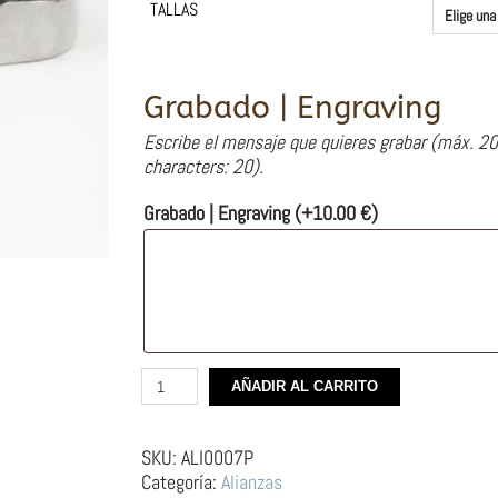
TALLAS
Grabado | Engraving
Escribe el mensaje que quieres grabar (máx. 20
characters: 20).
Grabado | Engraving
(+
10.00
€
)
Alianza
AÑADIR AL CARRITO
de
plata
–
SKU:
ALI0007P
Textura
Categoría:
Alianzas