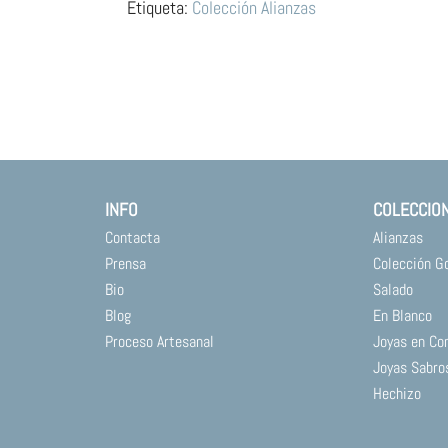
Río
Etiqueta:
Colección Alianzas
cantidad
INFO
COLECCIO
Contacta
Alianzas
Prensa
Colección G
Bio
Salado
Blog
En Blanco
Proceso Artesanal
Joyas en Co
Joyas Sabro
Hechizo