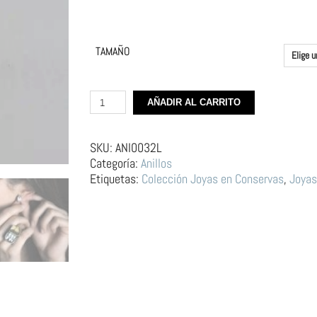
TAMAÑO
Anillo
AÑADIR AL CARRITO
de
Latón
y
SKU:
ANI0032L
Porcelana
Categoría:
Anillos
–
Etiquetas:
Colección Joyas en Conservas
,
Joyas
Lata
de
Sardinas
cantidad