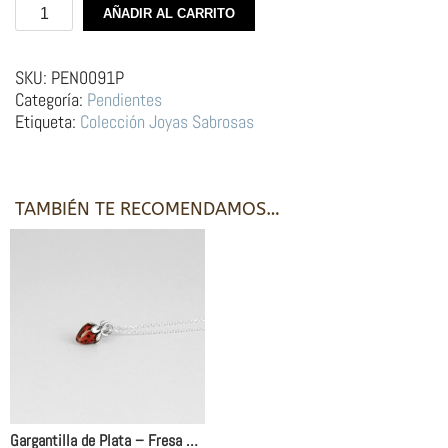
Aros
AÑADIR AL CARRITO
de
Plata
–
SKU:
PEN0091P
Fresas
Categoría:
Pendientes
cantidad
Etiqueta:
Colección Joyas Sabrosas
TAMBIÉN TE RECOMENDAMOS…
Gargantilla de Plata – Fresa Roja