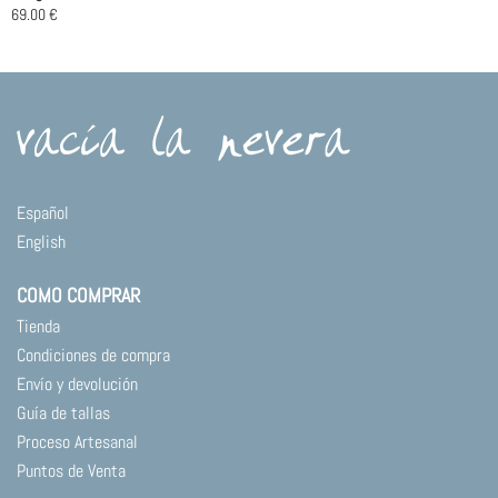
69.00
€
Este
producto
tiene
múltiples
variantes.
Las
opciones
se
Español
pueden
English
elegir
en
COMO COMPRAR
la
página
Tienda
de
Condiciones de compra
producto
Envío y devolución
Guía de tallas
Proceso Artesanal
Puntos de Venta