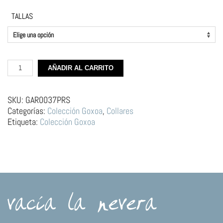
TALLAS
Gargantilla
AÑADIR AL CARRITO
de
plata
–
SKU:
GAR0037PRS
Donuts
Categorías:
Colección Goxoa
,
Collares
Rosa
Etiqueta:
Colección Goxoa
cantidad