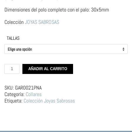
Dimensiones del polo completo con el palo: 30x5mm
Colección
JOYAS SABROSAS
TALLAS
Gargantilla
AÑADIR AL CARRITO
de
Plata
–
SKU:
GAR0021PNA
Zanahoria
Categoría:
Collares
Grande
Etiqueta:
Colección Joyas Sabrosas
cantidad