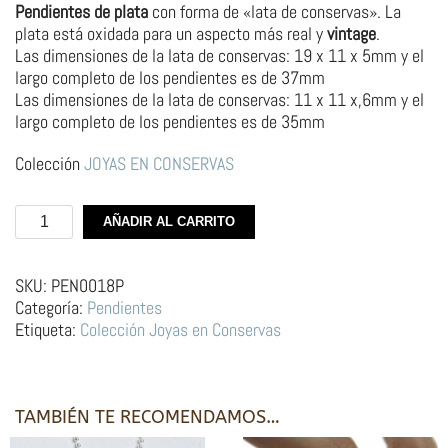
Pendientes de plata
con forma de «lata de conservas». La
plata está oxidada para un aspecto más real y
vintage
.
Las dimensiones de la lata de conservas: 19 x 11 x 5mm y el
largo completo de los pendientes es de 37mm
Las dimensiones de la lata de conservas: 11 x 11 x,6mm y el
largo completo de los pendientes es de 35mm
Colección
JOYAS EN CONSERVAS
Pendientes
AÑADIR AL CARRITO
de
Plata
Diferentes
SKU:
PEN0018P
–
Categoría:
Pendientes
Lata
Etiqueta:
Colección Joyas en Conservas
de
Conservas
cantidad
TAMBIÉN TE RECOMENDAMOS…