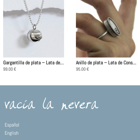
Gargantilla de plata – Lata de Conservas Atún
Anillo de plata – Lata de Conservas Ovalada
99.00
€
95.00
€
Este
Este
producto
producto
tiene
tiene
múltiples
múltiples
variantes.
variantes.
Las
Las
opciones
opciones
se
se
Español
pueden
pueden
English
elegir
elegir