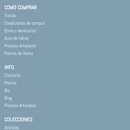
en
en
COMO COMPRAR
la
la
página
página
Tienda
de
de
Condiciones de compra
producto
producto
Envío y devolución
Guía de tallas
Proceso Artesanal
Puntos de Venta
INFO
Contacta
Prensa
Bio
Blog
Proceso Artesanal
COLECCIONES
Alianzas