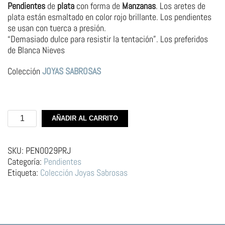
Pendientes
de
plata
con forma de
Manzanas
. Los aretes de
plata están esmaltado en color rojo brillante. Los pendientes
se usan con tuerca a presión.
“Demasiado dulce para resistir la tentación”. Los preferidos
de Blanca Nieves
Colección
JOYAS SABROSAS
Pendientes
AÑADIR AL CARRITO
de
Plata
–
SKU:
PEN0029PRJ
Manzanas
Categoría:
Pendientes
Rojas
Etiqueta:
Colección Joyas Sabrosas
cantidad