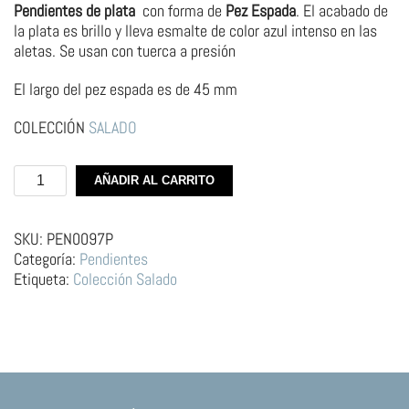
Pendientes de plata
con forma de
Pez Espada
. El acabado de
la plata es brillo y lleva esmalte de color azul intenso en las
aletas. Se usan con tuerca a presión
El largo del pez espada es de 45 mm
COLECCIÓN
SALADO
Pendientes
AÑADIR AL CARRITO
de
Plata
–
SKU:
PEN0097P
Pez
Categoría:
Pendientes
Espada
Etiqueta:
Colección Salado
Azul
cantidad