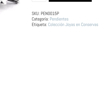
de
plata
–
SKU:
PEN0015P
Tapa
Categoría:
Pendientes
Lata
Etiqueta:
Colección Joyas en Conservas
de
Conservas
Tomate
cantidad