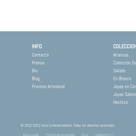
INFO
COLECCIO
Contacta
Alianzas
Prensa
Colección G
Bio
Salado
Blog
En Blanco
Proceso Artesanal
Joyas en Co
Joyas Sabro
Hechizo
© 2012-2021 Vacía la Nevera Madrid. Todos los derechos reservados.
Aviso Legal
Política de privacidad
Etsy
codafish><>