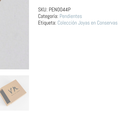
Plata
–
SKU:
PEN0044P
Lata
Categoría:
Pendientes
de
Etiqueta:
Colección Joyas en Conservas
Sardinas
cantidad