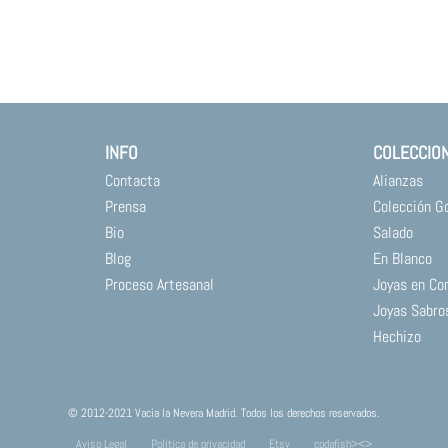
INFO
COLECCIO
Contacta
Alianzas
Prensa
Colección G
Bio
Salado
Blog
En Blanco
Proceso Artesanal
Joyas en Co
Joyas Sabro
Hechizo
© 2012-2021 Vacía la Nevera Madrid. Todos los derechos reservados.
Aviso Legal
Política de privacidad
Etsy
codafish><>