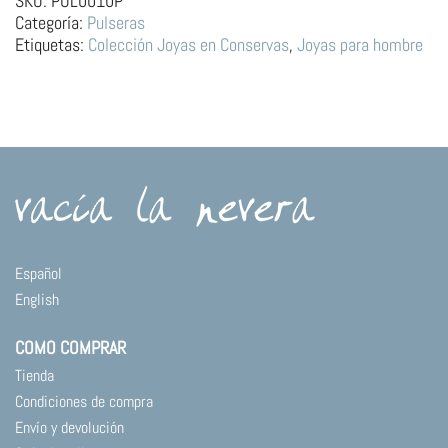
SKU:
PUL0010P
Lata
Categoría:
Pulseras
de
Etiquetas:
Colección Joyas en Conservas
,
Joyas para hombre
Conservas
Ovalada
cantidad
Español
English
COMO COMPRAR
Tienda
Condiciones de compra
Envío y devolución