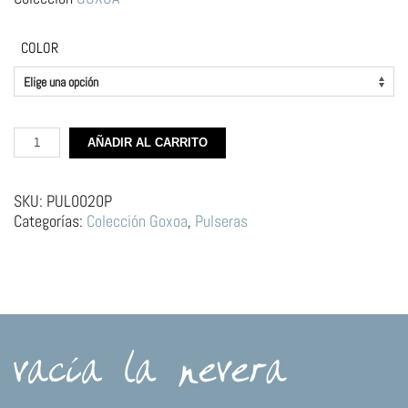
COLOR
Pulsera
AÑADIR AL CARRITO
Plata
–
Natillas
SKU:
PUL0020P
con
Categorías:
Colección Goxoa
,
Pulseras
Tapa
cantidad