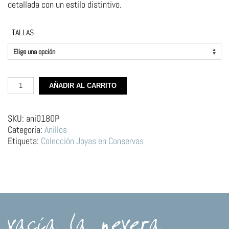
detallada con un estilo distintivo.
TALLAS
Anillo
AÑADIR AL CARRITO
de
Plata
y
SKU:
ani0180P
Esmalte
Categoría:
Anillos
–
Etiqueta:
Colección Joyas en Conservas
Lata
de
Sardinas
cantidad