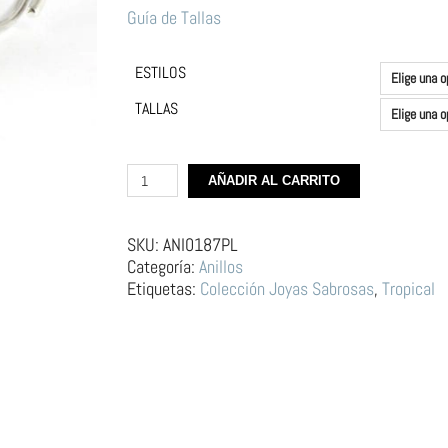
Guía de Tallas
ESTILOS
TALLAS
Anillo
AÑADIR AL CARRITO
de
Plata
y
SKU:
ANI0187PL
Latón
Categoría:
Anillos
–
Etiquetas:
Colección Joyas Sabrosas
,
Tropical
Piña
cantidad