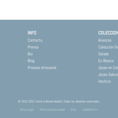
INFO
COLECCIO
Contacta
Alianzas
Prensa
Colección G
Bio
Salado
Blog
En Blanco
Proceso Artesanal
Joyas en Co
Joyas Sabro
Hechizo
© 2012-2021 Vacía la Nevera Madrid. Todos los derechos reservados.
Aviso Legal
Política de privacidad
Etsy
codafish><>