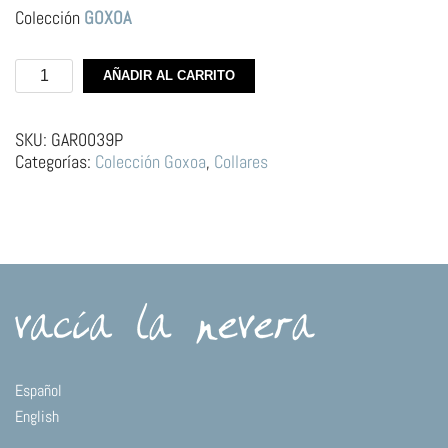
Colección
GOXOA
Gargantilla
AÑADIR AL CARRITO
de
plata
–
SKU:
GAR0039P
Natillas
Categorías:
Colección Goxoa
,
Collares
tapa
cantidad
Español
English